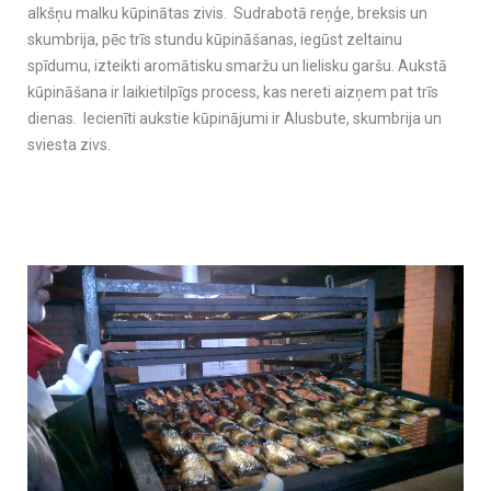
alkšņu malku kūpinātas zivis. Sudrabotā reņģe, breksis un
skumbrija, pēc trīs stundu kūpināšanas, iegūst zeltainu
spīdumu, izteikti aromātisku smaržu un lielisku garšu. Aukstā
kūpināšana ir laikietilpīgs process, kas nereti aizņem pat trīs
dienas. Iecienīti aukstie kūpinājumi ir Alusbute, skumbrija un
sviesta zivs.