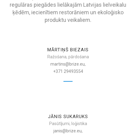
regulāras piegādes lielākajām Latvijas lielveikalu
ķēdēm, iecienītiem restorāniem un ekoloģisko
produktu veikaliem.
MĀRTIŅŠ BIEZAIS
Ražošana, pārdošana
martins@brize.eu,
+371 29493554
JĀNIS SUKARUKS
Pasūtījumi, loģistika
janis@brize.eu,