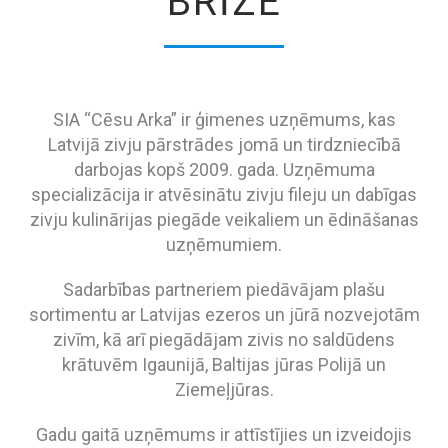
BRĪZE
SIA “Cēsu Arka” ir ģimenes uzņēmums, kas
Latvijā zivju pārstrādes jomā un tirdzniecībā
darbojas kopš 2009. gada. Uzņēmuma
specializācija ir atvēsinātu zivju fileju un dabīgas
zivju kulinārijas piegāde veikaliem un ēdināšanas
uzņēmumiem.
Sadarbības partneriem piedāvājam plašu
sortimentu ar Latvijas ezeros un jūrā nozvejotām
zivīm, kā arī piegādājam zivis no saldūdens
krātuvēm Igaunijā, Baltijas jūras Polijā un
Ziemeļjūras.
Gadu gaitā uzņēmums ir attīstījies un izveidojis