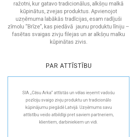
ražotni, kur gatavo tradicionālus, alkšņu malkā
kūpinātus, zvejas produktus. Apvienojot
uzņēmuma labākās tradīcijas, esam radījuši
zīmolu “Brīze”, kas piedāvā jaunu produktu līniju –
fasētas svaigas zivju filejas un ar alkšņu malku
kūpinātas zivis.
PAR ATTĪSTĪBU
SIA ,,Cēsu Arka” attīstās un vēlas ieņemt vadošu
pozīciju svaigo zivju produktu un tradicionālo
kūpinājumu piegādē Latvijā. Uzņēmums savu
attīstību veido atbildīgi pret saviem partneriem,
klientiem, darbiniekiem un vidi.