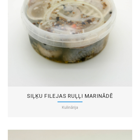
SIĻĶU FILEJAS RUĻĻI MARINĀDĒ
Kulinārija