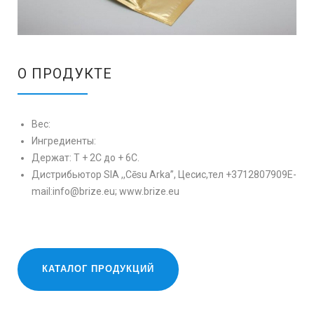
О ПРОДУКТЕ
Вес:
Ингредиенты:
Держaт: T + 2С до + 6С.
Дистрибьютор SIA ,,Cēsu Arka”, Цесис,тел +3712807909E-
mail:info@brize.eu; www.brize.eu
КАТАЛОГ ПРОДУКЦИЙ