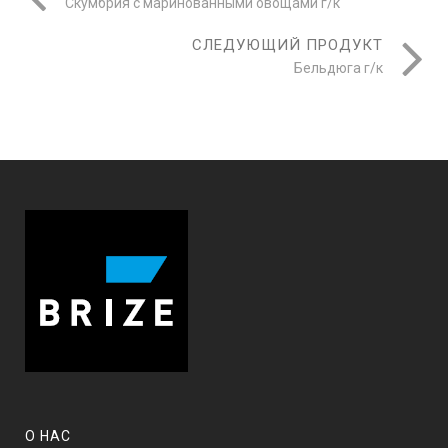
Скумбрия с маринованными овощами г/к
СЛЕДУЮЩИЙ ПРОДУКТ
Бельдюга г/к
О НАС