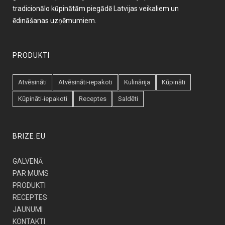
tradicionālo kūpinātām piegādē Latvijas veikaliem un
ēdināšanas uzņēmumiem.
PRODUKTI
Atvēsināti
Atvēsināti-iepakoti
Kulinārija
Kūpināti
Kūpināti-iepakoti
Receptes
Saldēti
BRIZE.EU
GALVENĀ
PAR MUMS
PRODUKTI
RECEPTES
JAUNUMI
KONTAKTI