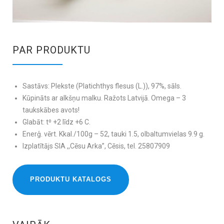
PAR PRODUKTU
Sastāvs: Plekste (Platichthys flesus (L.)), 97%, sāls.
Kūpināts ar alkšņu malku. Ražots Latvijā. Omega – 3
taukskābes avots!
Glabāt: t⁰ +2 līdz +6 C.
Enerģ. vērt. Kkal./100g – 52, tauki 1.5, olbaltumvielas 9.9 g.
Izplatītājs SIA ,,Cēsu Arka”, Cēsis, tel. 25807909
PRODUKTU KATALOGS