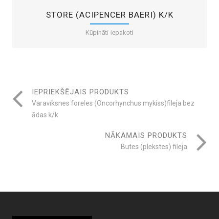
STORE (ACIPENCER BAERI) K/K
Kūpināti-iepakoti
IEPRIEKŠĒJAIS PRODUKTS
Varavīksnes foreles (Oncorhynchus mykiss)fileja bez
ādas k/k
NĀKAMAIS PRODUKTS
Butes (plekstes) fileja