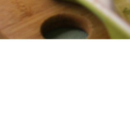
PIENĀ SAUTĒTAS REŅĢES
Receptes