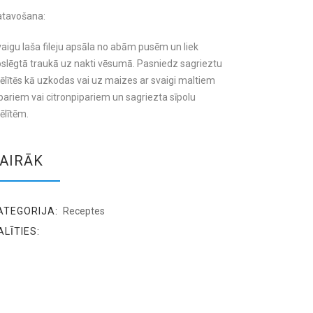
atavošana:
aigu laša fileju apsāla no abām pusēm un liek
slēgtā traukā uz nakti vēsumā. Pasniedz sagrieztu
ēlītēs kā uzkodas vai uz maizes ar svaigi maltiem
pariem vai citronpipariem un sagriezta sīpolu
ēlītēm.
AIRĀK
ATEGORIJA:
Receptes
ALĪTIES: