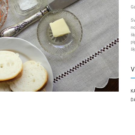
G
Sv
no
šķ
pi
šķ
V
K
D