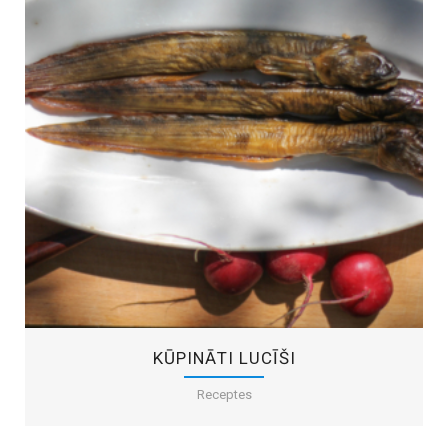
KŪPINĀTI LUCĪŠI
Receptes