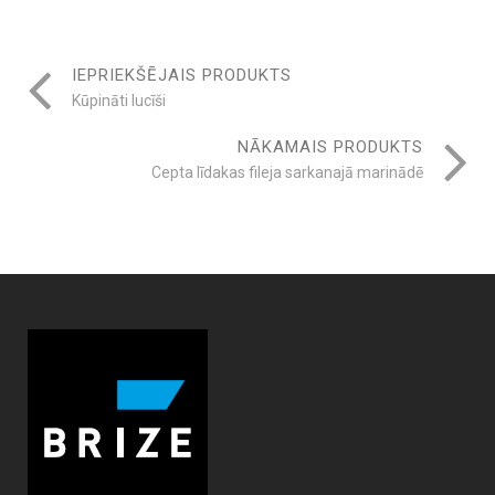
IEPRIEKŠĒJAIS PRODUKTS
Kūpināti lucīši
NĀKAMAIS PRODUKTS
Cepta līdakas fileja sarkanajā marinādē