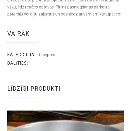
un nosedz ar pienu. Kārtojumu sautē cepeškrāsnī, nosegtu ar
vāku, līdz reņģes gatavas. Pirms pasniegšanas pārkaisa
pētersīļu vai diļļu zaļumus un pasniedz ar vārītiem kartupeļiem
VAIRĀK
KATEGORIJA:
Receptes
DALĪTIES:
LĪDZĪGI PRODUKTI