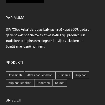
PAR MUMS
SIA "Cēsu Arka" darbojas Latvijas tirgū kopš 2009. gada un
galvenokārt specializējas atvēsinātu zivju produktu un
tradicionālo kūpinātām piegādē Latvijas veikaliem un
ēdināšanas uzņēmumiem.
PRODUKTI
Atvēsināti
Atvēsināti-iepakoti
Kulinārija
Kūpināti
Kūpināti-iepakoti
Receptes
Saldēti
BRIZE.EU