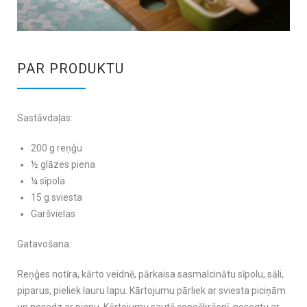
PAR PRODUKTU
Sastāvdaļas:
200 g reņģu
½ glāzes piena
¼ sīpola
15 g sviesta
Garšvielas
Gatavošana:
Reņģes notīra, kārto veidnē, pārkaisa sasmalcinātu sīpolu, sāli,
piparus, pieliek lauru lapu. Kārtojumu pārliek ar sviesta piciņām