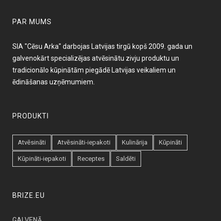
PAR MUMS
SIA "Cēsu Arka" darbojas Latvijas tirgū kopš 2009. gada un
galvenokārt specializējas atvēsinātu zivju produktu un
tradicionālo kūpinātām piegādē Latvijas veikaliem un
ēdināšanas uzņēmumiem.
PRODUKTI
Atvēsināti
Atvēsināti-iepakoti
Kulinārija
Kūpināti
Kūpināti-iepakoti
Receptes
Saldēti
BRIZE.EU
GALVENĀ