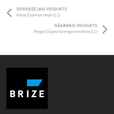
IEPRIEKŠĒJAIS PRODUKTS
Karpa (Cyprinus carpio (L.))
NĀKAMAIS PRODUKTS
Reņģe (Clupea harengus membras (L.))