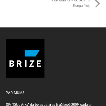
NĀKAMAIS PRODUKTS
Reņģu fileja
PAR MUMS
SIA "Cēsu Arka" darbojas Latvijas tirgū kopš 2009. gada un