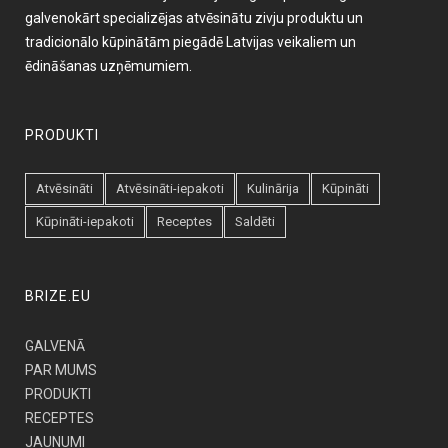
galvenokārt specializējas atvēsinātu zivju produktu un
tradicionālo kūpinātām piegādē Latvijas veikaliem un
ēdināšanas uzņēmumiem.
PRODUKTI
Atvēsināti
Atvēsināti-iepakoti
Kulinārija
Kūpināti
Kūpināti-iepakoti
Receptes
Saldēti
BRIZE.EU
GALVENĀ
PAR MUMS
PRODUKTI
RECEPTES
JAUNUMI