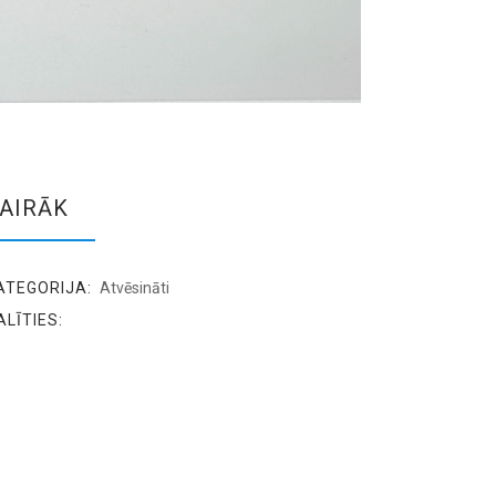
AIRĀK
ATEGORIJA:
Atvēsināti
ALĪTIES: