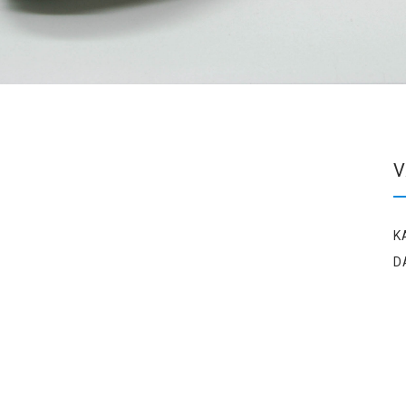
V
K
D