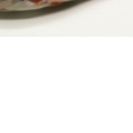
ARKTISKĀ PALIJA (SALVELINUS ALPINUS)
Atvēsināti