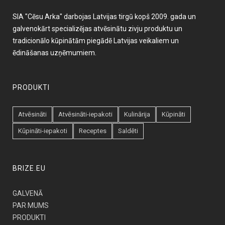
SIA "Cēsu Arka" darbojas Latvijas tirgū kopš 2009. gada un
galvenokārt specializējas atvēsinātu zivju produktu un
tradicionālo kūpinātām piegādē Latvijas veikaliem un
ēdināšanas uzņēmumiem.
PRODUKTI
Atvēsināti
Atvēsināti-iepakoti
Kulinārija
Kūpināti
Kūpināti-iepakoti
Receptes
Saldēti
BRIZE.EU
GALVENĀ
PAR MUMS
PRODUKTI